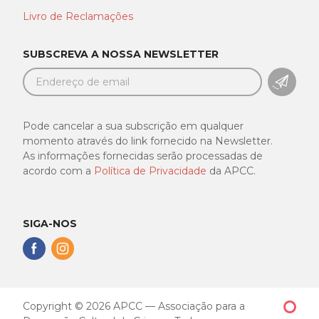
Livro de Reclamações
SUBSCREVA A NOSSA NEWSLETTER
SUBSC
Pode cancelar a sua subscrição em qualquer
momento através do link fornecido na Newsletter.
As informações fornecidas serão processadas de
acordo com a
Política de Privacidade
da APCC.
SIGA-NOS
Siga-
Siga-
nos
nos
no
no
Facebook
Instagram
Copyright © 2026 APCC — Associação para a
Made