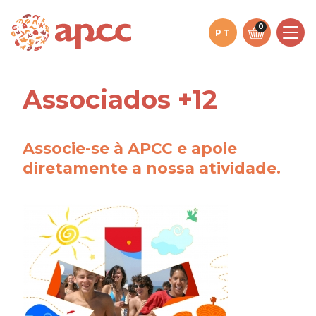
Saltar
para
0
PT
o
conteúdo
Associados +12
Associe-se à APCC
e apoie
diretamente a nossa atividade.