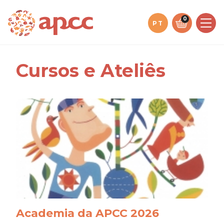
Saltar
para
0
PT
o
conteúdo
Cursos e Ateliês
Academia da APCC 2026