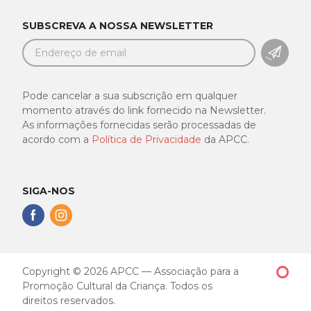
SUBSCREVA A NOSSA NEWSLETTER
SUBSC
Pode cancelar a sua subscrição em qualquer
momento através do link fornecido na Newsletter.
As informações fornecidas serão processadas de
acordo com a
Política de Privacidade
da APCC.
SIGA-NOS
Siga-
Siga-
nos
nos
no
no
Facebook
Instagram
Copyright © 2026 APCC — Associação para a
Made
Promoção Cultural da Criança. Todos os
by
direitos reservados.
GOMO