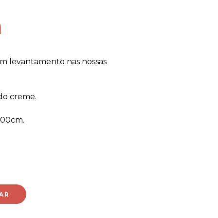
a
om levantamento nas nossas
do creme.
100cm.
AR