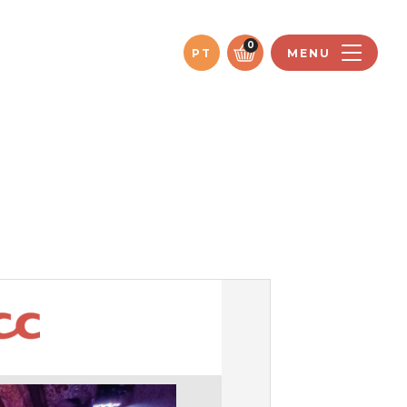
0
PT
MENU