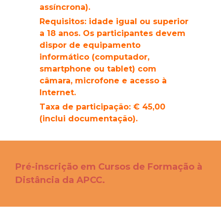
assíncrona).
Requisitos: idade igual ou superior
a 18 anos. Os participantes devem
dispor de equipamento
informático (computador,
smartphone ou tablet) com
câmara, microfone e acesso à
Internet.
Taxa de participação: € 45,00
(inclui documentação).
Pré-inscrição em Cursos de Formação à
Distância da APCC
.