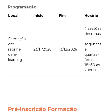
Programação
Local
Início
Fim
Horário
V
4 sessões
síncronas
Formação
-
em
segundas
regime
23/11/2026
13/12/2026
e
€
de E-
quartas-
learning
feiras das
18h30 às
20h00.
Pré-inscrição Formação