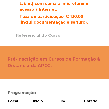
tablet) com câmara, microfone e
acesso à Internet.
Taxa de participação: € 130,00
(inclui documentação e seguro).
Referencial do Curso
Pré-inscrição em Cursos de Formação à
Distância da APCC
.
Programação
Local
Início
Fim
Horário