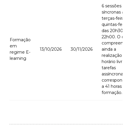
6 sessões
síncronas às
terças-feiras e
quintas-feiras
das 20h30 às
22h00. O curs
Formação
compreende
em
13/10/2026
30/11/2026
ainda a
regime E-
realização em
learning
horário livre de
tarefas
assíncronas
corresponden
a 41 horas de
formação.